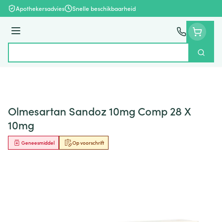
Ga naar de inhoud
Apothekersadvies
Snelle beschikbaarheid
Menu
Zoek
Product, merk, categorie...
Olmesartan Sandoz 10mg Comp 28 X
10mg
Geneesmiddel
Op voorschrift