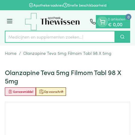
Dia 1 van 1
Ga naar de inhoud
Apothekersadvies
Snelle beschikbaarheid
0
0 artikelen
Menu
€ 0,00
Medicijnen en supplementen zoeken.
Zoek
Product, merk, categorie...
Home
/
Olanzapine Teva 5mg Filmom Tabl 98 X 5mg
Olanzapine Teva 5mg Filmom Tabl 98 X
5mg
Geneesmiddel
Op voorschrift