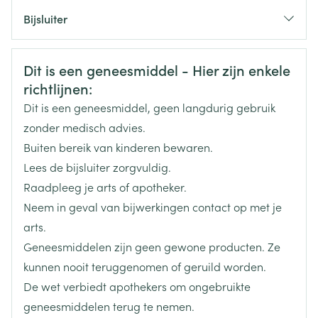
CNK
3049194
Bijsluiter
Organisaties
Nederlands
Arega Pharma NV, Teva Belgium
Duits
Frans
Veiligheidsinformatie
Dit is een geneesmiddel - Hier zijn enkele
Merken
Teva
richtlijnen:
Dit is een geneesmiddel, geen langdurig gebruik
Breedte
60 mm
zonder medisch advies.
Buiten bereik van kinderen bewaren.
Lengte
139 mm
Lees de bijsluiter zorgvuldig.
Raadpleeg je arts of apotheker.
Diepte
73 mm
Neem in geval van bijwerkingen contact op met je
arts.
Hoeveelheid
98
Geneesmiddelen zijn geen gewone producten. Ze
Verpakking
kunnen nooit teruggenomen of geruild worden.
De wet verbiedt apothekers om ongebruikte
Actieve
olanzapine
Ingrediënten
geneesmiddelen terug te nemen.