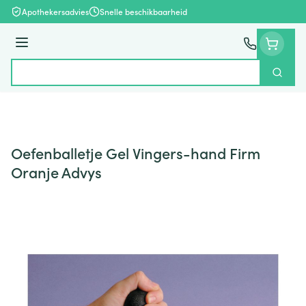
Ga naar de inhoud
Apothekersadvies
Snelle beschikbaarheid
Menu
Zoek
Product, merk, categorie...
Oefenballetje Gel Vingers-hand Firm
Oranje Advys