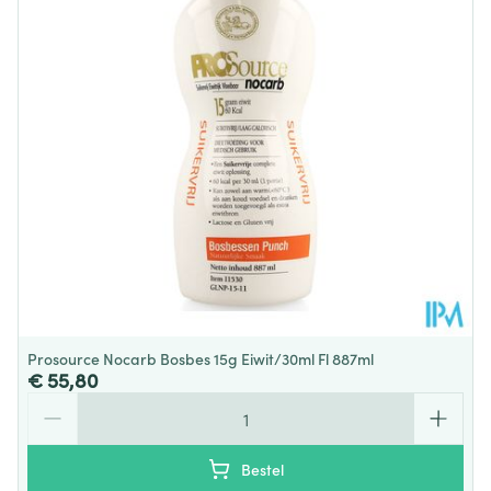
Eiwitten (g)
5,0
10,0
Dieetbeperkingen
Glutenvrij, Lactosevrij
EN %
13 %
13 %
Kamertemperatuur (15°C -
Behoud
Zout (g)
0,02
0,04
25°C)
Natrium (mg)
6,0
12
Vitamine A (µg RE)
85,4
171
Vitamine D (µg)
2,4
4,8
Prosource Nocarb Bosbes 15g Eiwit/30ml Fl 887ml
Vitamine E (mg α-TE)
3,0
6,0
€ 55,80
Aantal
Vitamine K (µg)
20
40
Bestel