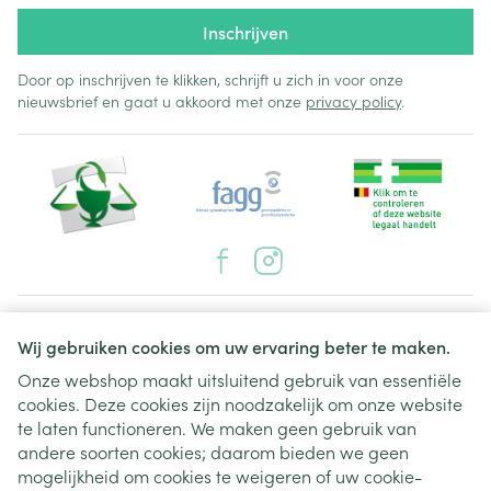
Inschrijven
Kalium (mg)
6,0
12,0
Door op inschrijven te klikken, schrijft u zich in voor onze
nieuwsbrief en gaat u akkoord met onze
privacy policy
.
Chloor (mg)
125
250
Calcium (mg)
60,0
120
Fosfor (mg)
115
230
Magnesium (mg)
26,0
52,0
Juridische links
Wij gebruiken cookies om uw ervaring beter te maken.
Ijzer (mg)
1,9
3,8
Onze webshop maakt uitsluitend gebruik van essentiële
cookies. Deze cookies zijn noodzakelijk om onze website
Zink (mg)
1,7
3,4
te laten functioneren. We maken geen gebruik van
andere soorten cookies; daarom bieden we geen
mogelijkheid om cookies te weigeren of uw cookie-
Koper (µg)
281
562