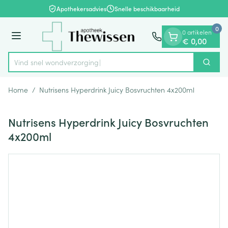
Dia 1 van 1
Ga naar de inhoud
Apothekersadvies
Snelle beschikbaarheid
0
0 artikelen
Menu
€ 0,00
Vind snel wondve
Zoek
Product, merk, categorie...
Home
/
Nutrisens Hyperdrink Juicy Bosvruchten 4x200ml
Nutrisens Hyperdrink Juicy Bosvruchten
4x200ml