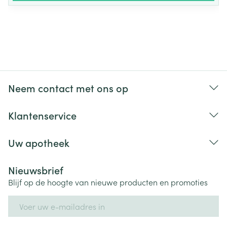
Vitamine C (mg)
22
44
Thiamine (mg)
0,30
0,60
Riboflavine (mg)
0,33
0,66
Niacine (mg)
1,5
3,0
Neem contact met ons op
Klantenservice
Vitamine B6 (mg)
0,43
0,86
Uw apotheek
Foliumzuur (µg)
47,0
94,0
Nieuwsbrief
Vitamine B12 (µg)
0,60
1,20
Blijf op de hoogte van nieuwe producten en promoties
Pantotheenzuur (mg)
1,5
3,0
E-mail adres
Biotine (µg)
3,0
6,0