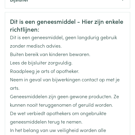
Nederlands
CSP BENELUX, Daiichi Sankyo
Nederlands
Duits
Organisaties
Belgium
Veiligheidsinformatie
Dit is een geneesmiddel - Hier zijn enkele
Duits
Frans
Frans
richtlijnen:
Merken
Daiichi Sankyo
Dit is een geneesmiddel, geen langdurig gebruik
zonder medisch advies.
Breedte
73 mm
Buiten bereik van kinderen bewaren.
Lees de bijsluiter zorgvuldig.
Lengte
113 mm
Raadpleeg je arts of apotheker.
Neem in geval van bijwerkingen contact op met je
Diepte
30 mm
arts.
Geneesmiddelen zijn geen gewone producten. Ze
Actieve
bempedoïnezuur, ezetimibe
kunnen nooit teruggenomen of geruild worden.
Ingrediënten
De wet verbiedt apothekers om ongebruikte
geneesmiddelen terug te nemen.
Behoud
Kamertemperatuur (15°C - 25°C)
In het belang van uw veiligheid worden alle