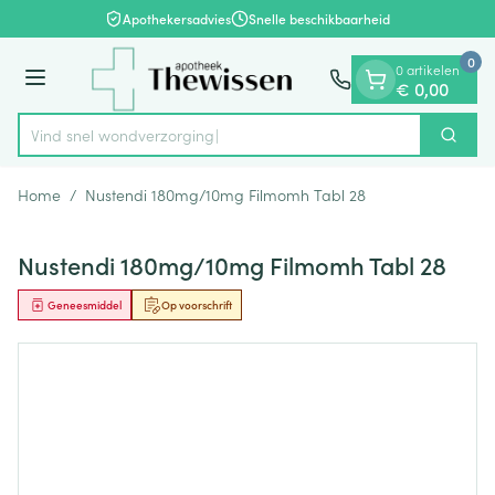
Dia 1 van 1
Ga naar de inhoud
Apothekersadvies
Snelle beschikbaarheid
0
0 artikelen
Menu
€ 0,00
Vind snel wondv
Zoek
Product, merk, categorie...
Home
/
Nustendi 180mg/10mg Filmomh Tabl 28
Nustendi 180mg/10mg Filmomh Tabl 28
Geneesmiddel
Op voorschrift