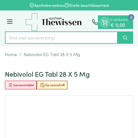
Dia 1 van 1
Ga naar de inhoud
Apothekersadvies
Snelle beschikbaarheid
0
0 artikelen
Menu
€ 0,00
Vind snel wo
Zoek
Product, merk, categorie...
Home
/
Nebivolol EG Tabl 28 X 5 Mg
Nebivolol EG Tabl 28 X 5 Mg
Geneesmiddel
Op voorschrift