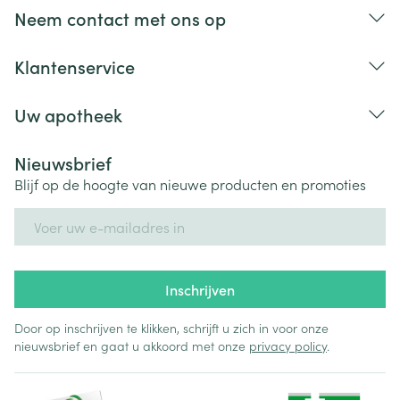
allergische reacties
Neem contact met ons op
netelroos
Klantenservice
Uw apotheek
Nieuwsbrief
Blijf op de hoogte van nieuwe producten en promoties
E-mail adres
trage hartslag
duizeligheid
Inschrijven
Door op inschrijven te klikken, schrijft u zich in voor onze
verergering van hartfalen
nieuwsbrief en gaat u akkoord met onze
privacy policy
.
lage bloeddruk (bv. zich slapjes voelen wanneer u
snel rechtop gaat staan)