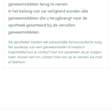
neerslachtig gevoel
geneesmiddelen tegen astma, verstopte neus of
Actieve
geneesmiddelen terug te nemen.
nebivolol hydrochloride
spijsverteringsproblemen (dyspepsie), gas in de
Ingrediënten
bepaalde oogaandoeningen zoals glaucoom
In het belang van uw veiligheid worden alle
maag of de darm, braken
(verhoogde druk in het oog) of om de pupil te
geneesmiddelen die u terugbrengt naar de
Behoud
Kamertemperatuur (15°C - 25°C)
huiduitslag, jeuk
verwijden
apotheek gesorteerd bij de vervallen
ademnood zoals bij astma, wegens plotse krampen
geneesmiddelen.
in de spieren rond de luchtwegen (bronchospasme)
geneesmiddelen voor de behandeling van te veel
Als apotheker bieden we persoonlijke farmaceutische zorg.
nachtmerries
maagzuur of maagzweren (antacida), zoals
Na aankoop van een geneesmiddel of medisch
cimetidine: u moet Nebivolol EG tijdens de maaltijd
hulpmiddel kun je contact met ons opnemen als je vragen
hebt. Aarzel niet om contact met ons op te nemen via mail
en het maagzuurmiddel tussen de maaltijden
flauwvallen
of telefoon.
innemen.
verergering van psoriasis (een huidaandoening met
insuline of tabletten voor suikerziekte. Hoewel
nebivolol geen invloed heeft op het
rozige, schilferende vlekken)
bloedsuikergehalte, kan gelijktijdig gebruik
bepaalde symptomen van een laag
bloedsuikergehalte (versnelde hartslag) verhullen.
zwelling van de lippen, ogen of tong
(angioneurotisch oedeem), mogelijk met plotse
ademhalingsmoeilijkheden