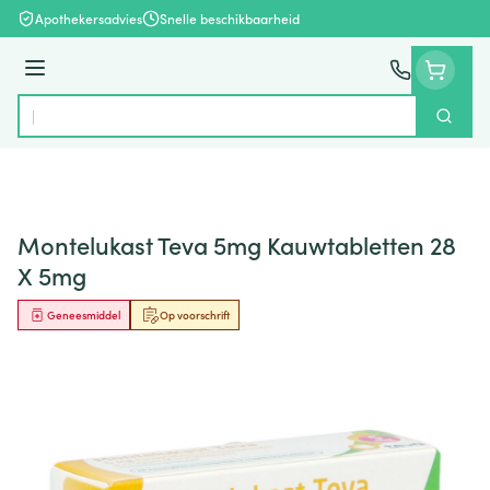
Ga naar de inhoud
Apothekersadvies
Snelle beschikbaarheid
Menu
Zoek
Product, merk, categorie...
Montelukast Teva 5mg Kauwtabletten 28
X 5mg
Geneesmiddel
Op voorschrift