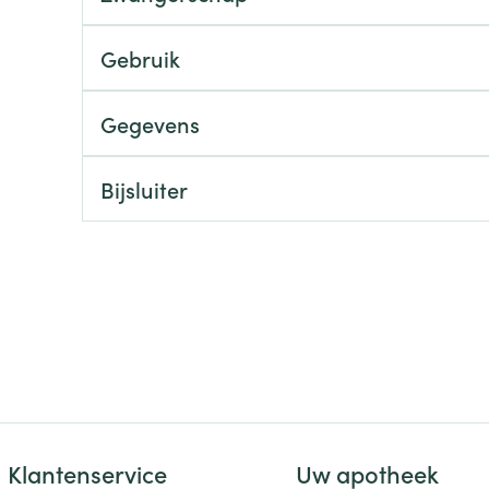
ging
Supplementen
Insectenwe
Gebruik
Mondmaskers
middelen
ssen
Gegevens
 -
id
d
Bijsluiter
Zelfbruiner
Scheren
Klantenservice
Uw apotheek