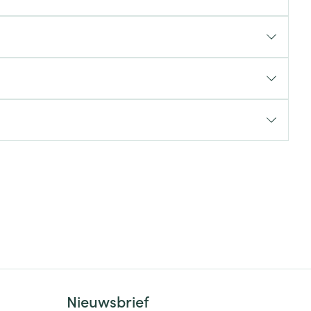
rende
Parfums en
geurproducten
CBD
Nieuwsbrief