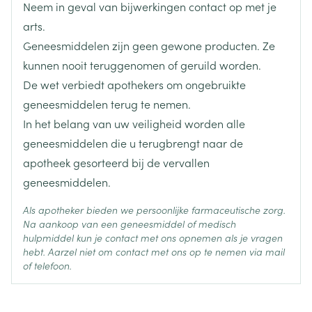
Lengte
145 mm
Neem in geval van bijwerkingen contact op met je
arts.
Diepte
27 mm
Geneesmiddelen zijn geen gewone producten. Ze
kunnen nooit teruggenomen of geruild worden.
Hoeveelheid
De wet verbiedt apothekers om ongebruikte
5
Verpakking
geneesmiddelen terug te nemen.
In het belang van uw veiligheid worden alle
Actieve
geen actieve ingrediënten
geneesmiddelen die u terugbrengt naar de
Ingrediënten
apotheek gesorteerd bij de vervallen
Behoud
Kamertemperatuur (15°C - 25°C)
geneesmiddelen.
Als apotheker bieden we persoonlijke farmaceutische zorg.
Na aankoop van een geneesmiddel of medisch
hulpmiddel kun je contact met ons opnemen als je vragen
hebt. Aarzel niet om contact met ons op te nemen via mail
of telefoon.