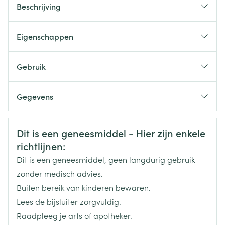
Beschrijving
Eigenschappen
Safetac technologie minimaliseert pijn en trauma
tijdens verbandwissels
Gebruik
All-in-one verband voor chronische wonden zoals
voor een beter exsudaatmanagement en
doorligwonden
uitstekende retentie bij licht tot matig exsuderende
Gegevens
Helpt doorligwonden te voorkomen
wonden
CNK
2339703
Uitstekende retentie en effectief
bij chronische wonden zoals doorligwonden
Veiligheidsinformatie
Dit is een geneesmiddel - Hier zijn enkele
exsudaatmanagement met minder risico van
om doorligwonden te voorkomen
richtlijnen:
Organisaties
Molnlycke Healthcare
verweking
om het wondmilieu vochtig te houden
Dit is een geneesmiddel, geen langdurig gebruik
Merken
Mepilex
zonder medisch advies.
Buiten bereik van kinderen bewaren.
Breedte
124 mm
Lees de bijsluiter zorgvuldig.
Raadpleeg je arts of apotheker.