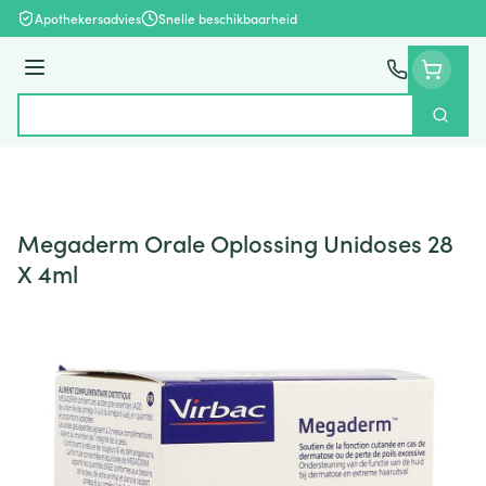
Ga naar de inhoud
Apothekersadvies
Snelle beschikbaarheid
Menu
Zoek
Product, merk, categorie...
Megaderm Orale Oplossing Unidoses 28
X 4ml