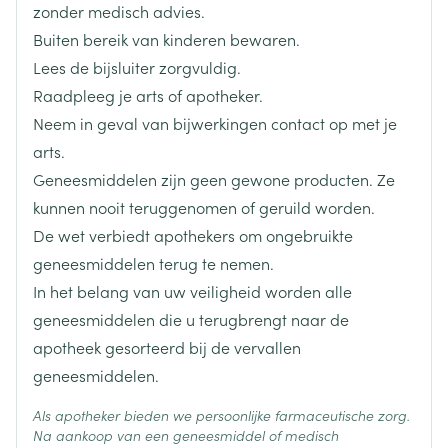
Breedte
68 mm
zonder medisch advies.
Startdosis: 50 mg, 1 x /dag
Buiten bereik van kinderen bewaren.
Lengte
103 mm
Max. dosis: 100 mg, 1 x /dag
Lees de bijsluiter zorgvuldig.
Raadpleeg je arts of apotheker.
Startdosis: 12,5 mg, 1 x /dag
Diepte
48 mm
Neem in geval van bijwerkingen contact op met je
De dosis wekelijks verdubbelen bij tolerantie
arts.
Onderhoudsdosis: 50 mg, 1 x /dag
Hoeveelheid
56
Geneesmiddelen zijn geen gewone producten. Ze
Verpakking
kunnen nooit teruggenomen of geruild worden.
Tijdens of buiten de maaltijd innemen
De wet verbiedt apothekers om ongebruikte
Actieve
Innemen met een glas water
losartan kalium
Ingrediënten
geneesmiddelen terug te nemen.
De tablet kan in twee gelijke delen worden gesplitst
In het belang van uw veiligheid worden alle
Behoud
Kamertemperatuur (15°C - 25°C)
geneesmiddelen die u terugbrengt naar de
apotheek gesorteerd bij de vervallen
geneesmiddelen.
Als apotheker bieden we persoonlijke farmaceutische zorg.
Na aankoop van een geneesmiddel of medisch