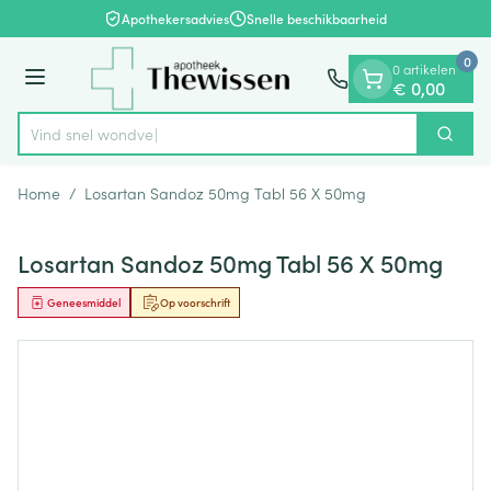
Dia 1 van 1
Ga naar de inhoud
Apothekersadvies
Snelle beschikbaarheid
0
0 artikelen
Menu
€ 0,00
Vind sn
Zoek
Product, merk, categorie...
Home
/
Losartan Sandoz 50mg Tabl 56 X 50mg
Losartan Sandoz 50mg Tabl 56 X 50mg
Geneesmiddel
Op voorschrift