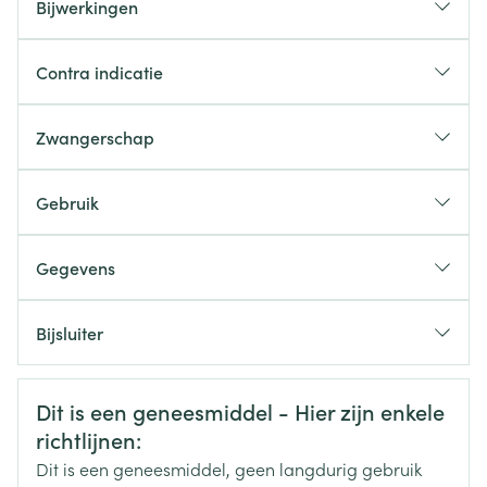
Bijwerkingen
Contra indicatie
Zwangerschap
Gebruik
Startdosis: 50 mg, 1 x /dag
Gegevens
Indien nodig, max. 100 mg, 1 x /dag
CNK
2589042
Tussen 20- 50 k
Bijsluiter
Aanbevolen dosis: 25 mg per dag
Organisaties
Nederlands
Sandoz
Duits
Frans
Max. 50 mg per dag
Veiligheidsinformatie
> 50 k
Dit is een geneesmiddel - Hier zijn enkele
Merken
Sandoz
richtlijnen:
Aanbevolen dosis: 50 mg per dag
Max. 100 mg per dag
Dit is een geneesmiddel, geen langdurig gebruik