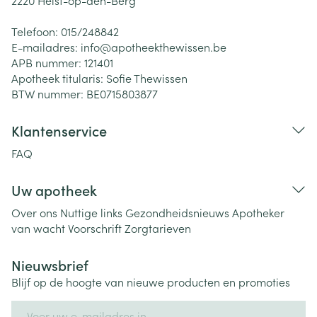
2220
Heist-op-den-Berg
Telefoon:
015/248842
E-mailadres:
info@
apotheekthewissen.be
APB nummer:
121401
Apotheek titularis:
Sofie Thewissen
BTW nummer:
BE0715803877
Klantenservice
FAQ
Uw apotheek
Over ons
Nuttige links
Gezondheidsnieuws
Apotheker
van wacht
Voorschrift
Zorgtarieven
Nieuwsbrief
Blijf op de hoogte van nieuwe producten en promoties
E-mail adres