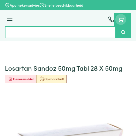
Ga naar de inhoud
Apothekersadvies
Snelle beschikbaarheid
Menu
Zoek
Product, merk, categorie...
Losartan Sandoz 50mg Tabl 28 X 50mg
Geneesmiddel
Op voorschrift