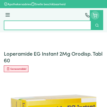
Ga naar de inhoud
Apothekersadvies
Snelle beschikbaarheid
Menu
Zoek
Product, merk, categorie...
Loperamide EG Instant 2Mg Orodisp. Tabl
60
Geneesmiddel