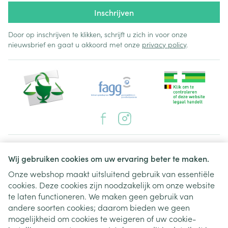
haarverlies
verhoging van "ureum", een stof door de nieren
Inschrijven
uitgescheiden (aangetoond in bloedtesten)
verhoogde gevoeligheid van de huid aan zonlicht,
Door op inschrijven te klikken, schrijft u zich in voor onze
nieuwsbrief en gaat u akkoord met onze
zonnebanken en zonnelampen
privacy policy
.
Een lichte daling van de hemoglobine (transport van
zuurstof in het bloed) en van de witte bloedcellen
(aangetoond in bloedtesten)
ernstige spierbeschadiging
verwikkelingen van galstenen
Gevoel van uitputting (moeheid)
Juridische links
Wij gebruiken cookies om uw ervaring beter te maken.
Onze webshop maakt uitsluitend gebruik van essentiële
cookies. Deze cookies zijn noodzakelijk om onze website
te laten functioneren. We maken geen gebruik van
andere soorten cookies; daarom bieden we geen
mogelijkheid om cookies te weigeren of uw cookie-