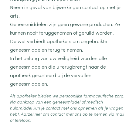
Hoeveelheid
van het gelaat, de lippen, de tong of een zwelling in
30
Neem in geval van bijwerkingen contact op met je
Verpakking
de keel inhouden wat een moeilijke ademhaling
arts.
veroorzaakt
Geneesmiddelen zijn geen gewone producten. Ze
gele verkleuring van de huid of het wit van de ogen
Actieve
fenofibraat (nanopartikels)
(geelzucht) of een verhoging van de leverenzymen
Ingrediënten
kunnen nooit teruggenomen of geruild worden.
kunnen tekenen zijn van een leverontsteking
De wet verbiedt apothekers om ongebruikte
(hepatitis).
Behoud
Kamertemperatuur (15°C - 25°C)
geneesmiddelen terug te nemen.
In het belang van uw veiligheid worden alle
Ernstige huiduitslag met roodheid, vervelling en
geneesmiddelen die u terugbrengt naar de
zwelling die eruit ziet als een brandwonde
apotheek gesorteerd bij de vervallen
Longproblemen op lange termijn
geneesmiddelen.
Als apotheker bieden we persoonlijke farmaceutische zorg.
Na aankoop van een geneesmiddel of medisch
hulpmiddel kun je contact met ons opnemen als je vragen
hebt. Aarzel niet om contact met ons op te nemen via mail
of telefoon.
diarree