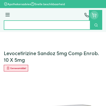
Ga naar de inhoud
Apothekersadvies
Snelle beschikbaarheid
Menu
Zoek
Product, merk, categorie...
Levocetirizine Sandoz 5mg Comp Enrob.
10 X 5mg
Geneesmiddel