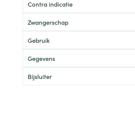
Contra indicatie
ging
Supplementen
Insectenwe
Mondmaskers
middelen
Zwangerschap
ssen
 -
Gebruik
id
d
Gegevens
Bijsluiter
Zelfbruiner
Scheren