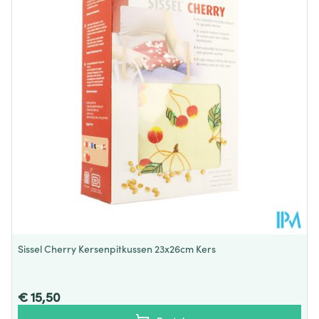
Diepte
110 mm
Behoud
Kamertemperatuur (15°C - 25°C)
Sissel Cherry Kersenpitkussen 23x26cm Kers
€ 15,50