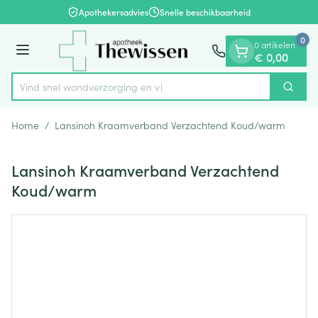
Dia 1 van 1
Ga naar de inhoud
Apothekersadvies
Snelle beschikbaarheid
0
0 artikelen
Menu
€ 0,00
Vind snel wondverzorg
Zoek
Product, merk, categorie...
Home
/
Lansinoh Kraamverband Verzachtend Koud/warm
Lansinoh Kraamverband Verzachtend
Koud/warm