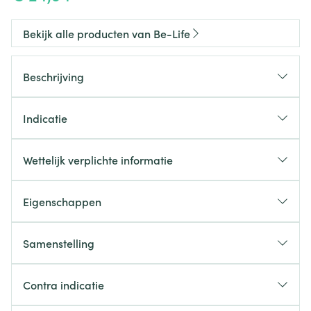
Bekijk alle producten van Be-Life
Beschrijving
Indicatie
Wettelijk verplichte informatie
Eigenschappen
Toegestaan voor kinderen (+12jaar)
natuurlijke vorm
Plantaardige zuurbestendige capsule
Samenstelling
Vegan
1
Samenstelling
Zonder gluten
Contra indicatie
capsule
Zonder lactose