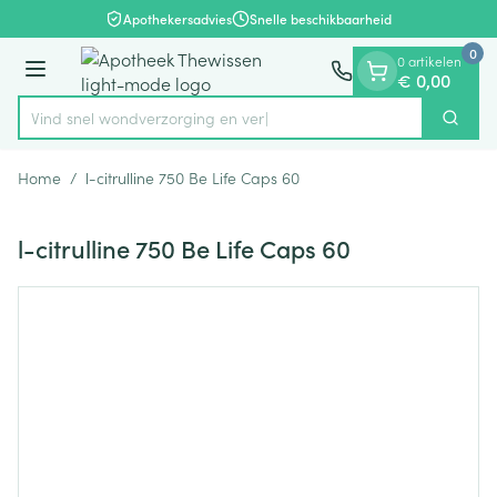
Dia 1 van 1
Ga naar de inhoud
Apothekersadvies
Snelle beschikbaarheid
0
0 artikelen
Menu
€ 0,00
Vind snel wondverzorging
Zoek
Product, merk, categorie...
Home
/
l-citrulline 750 Be Life Caps 60
l-citrulline 750 Be Life Caps 60