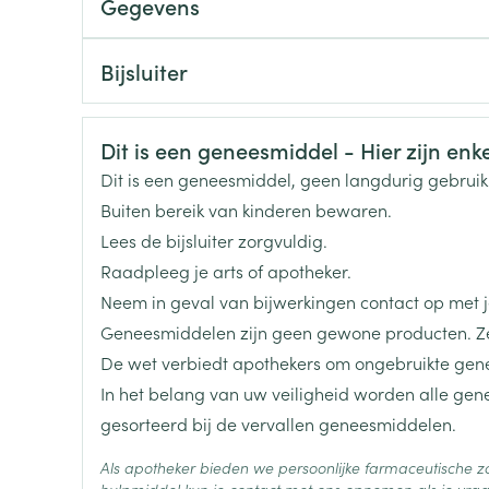
Gegevens
Toon meer
BH4-deficiëntie (tetrahydrobiopterine): van 2 to
CNK
2662146
De dosis op het dichtstbijzijnde veelvoud van 1
Bijsluiter
ging
Supplementen
Insectenwe
Nederlands
Duits
Frans
Aanpassing tussen 5 en 20 mg/kg per dag om toe
Organisaties
BioMarin, HEALTHCARE 
Mondmaskers
middelen
ssen
De dosis op het dichtstbijzijnde veelvoud van 1
Veiligheidsinformatie
Dit is een geneesmiddel - Hier zijn enkel
Merken
BioMarin
Bij BH4-deficiëntie, kan het nodig zijn de dag do
 -
Dit is een geneesmiddel, geen langdurig gebrui
id
effect
Buiten bereik van kinderen bewaren.
Breedte
55 mm
d
Lees de bijsluiter zorgvuldig.
Toename tot 20 mg/kg/dag
Raadpleeg je arts of apotheker.
De dosis op het dichtstbijzijnde veelvoud van 1
Lengte
90 mm
Neem in geval van bijwerkingen contact op met je
De bloedspiegels van fenylalanine gedurende ee
Geneesmiddelen zijn geen gewone producten. Ze
Diepte
55 mm
De wet verbiedt apothekers om ongebruikte gen
De behandeling stoppen
In het belang van uw veiligheid worden alle ge
Zelfbruiner
Scheren
Hoeveelheid
120
gesorteerd bij de vervallen geneesmiddelen.
Tijdens de maaltijd (betere absorptie)
Verpakking
Gewoonlijk, eenmaal daags, elke dag op dezelfde 
Als apotheker bieden we persoonlijke farmaceutische
De tablet(ten) in een glas water oplossen (max. 12
Actieve