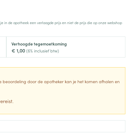
Botten, spieren en
Toon meer
gewrichten
armtetherapie
ogels
Fytotherapie
Wondzorg
Toon meer
 je in de apotheek een verlaagde prijs en niet de prijs die op onze webshop
Diagnosetesten en
stress
Vlooien en teken
meetapparatuur
Oren
Mond en keel
Verhoogde tegemoetkoming
€ 1,00
Alcoholtest
(6% inclusief btw)
g
Oordopjes
Zuigtabletten
herapie -
Mond, muil of snavel
Bloeddrukmeter
ls
en -druppels
Oorreiniging
Spray - oplossing
Cholesteroltest
zen
Oordruppels
Hartslagmeter
 Na beoordeling door de apotheker kan je het komen afhalen en
ulpmiddelen
Toon meer
ereist.
Zonnebescherming
Ergonomie
ning en -
Aambeien
che
s
Aftersun
Ademhaling en zuurstof