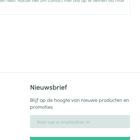
en hebt. Aarzel niet om contact met ons op te nemen via mail
ride
ssen en het volume dat overeenkomt met de
 25°C)
ten verpulverd worden
r zijn
Nieuwsbrief
Blijf op de hoogte van nieuwe producten en
promoties
E-mail adres