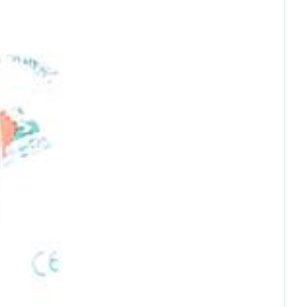
rende
Parfums en
geurproducten
CBD