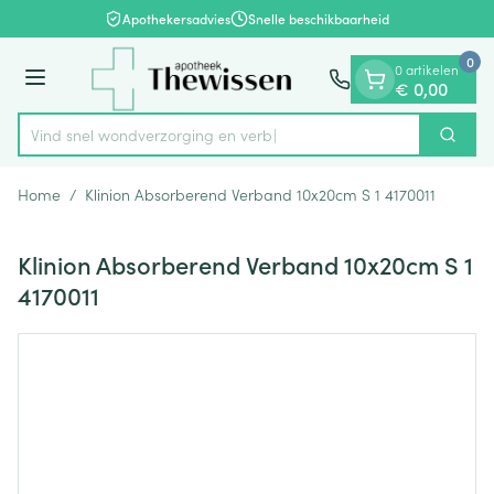
Dia 1 van 1
Ga naar de inhoud
Apothekersadvies
Snelle beschikbaarheid
0
0 artikelen
Menu
€ 0,00
Vind snel wondverzorging
Zoek
Product, merk, categorie...
Home
/
Klinion Absorberend Verband 10x20cm S 1 4170011
Klinion Absorberend Verband 10x20cm S 1
4170011