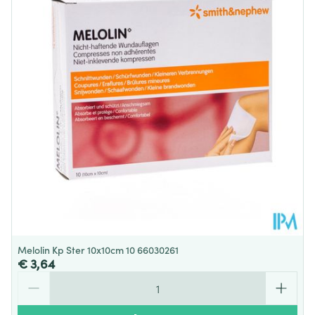
Diepte
12 mm
Behoud
Kamertemperatuur (15°C - 25°C)
Melolin Kp Ster 10x10cm 10 66030261
€ 3,64
Aantal