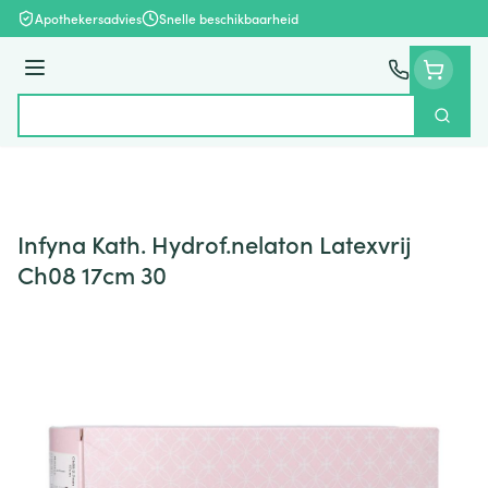
Ga naar de inhoud
Apothekersadvies
Snelle beschikbaarheid
Menu
Zoek
Product, merk, categorie...
Infyna Kath. Hydrof.nelaton Latexvrij
Ch08 17cm 30