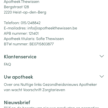
Apotheek Thewissen
Bergstraat 128
2220
Heist-op-den-Berg
Telefoon:
015/248842
E-mailadres:
info@
apotheekthewissen.be
APB nummer:
121401
Apotheek titularis:
Sofie Thewissen
BTW nummer:
BE0715803877
Klantenservice
FAQ
Uw apotheek
Over ons
Nuttige links
Gezondheidsnieuws
Apotheker
van wacht
Voorschrift
Zorgtarieven
Nieuwsbrief
Blijf op de hoogte van nieuwe producten en promoties