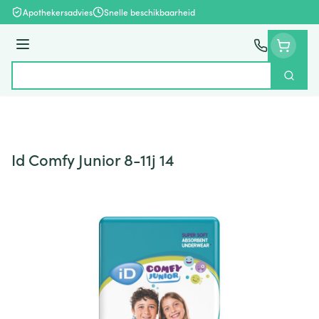
Ga naar de inhoud
Apothekersadvies
Snelle beschikbaarheid
Menu
Zoek
Product, merk, categorie...
Id Comfy Junior 8-11j 14