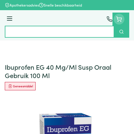
Ga naar de inhoud
Apothekersadvies
Snelle beschikbaarheid
Menu
Zoek
Product, merk, categorie...
Ibuprofen EG 40 Mg/Ml Susp Oraal
Gebruik 100 Ml
Geneesmiddel