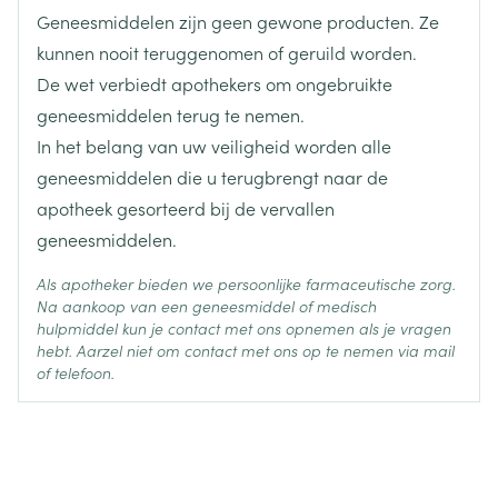
Geneesmiddelen zijn geen gewone producten. Ze
bisfosfonaat (gebruikt om botaandoeningen te
Hoeveelheid
1
kunnen nooit teruggenomen of geruild worden.
Verpakking
behandelen of te voorkomen)  u geneesmiddelen
De wet verbiedt apothekers om ongebruikte
genaamd corticosteroïden inneemt (zoals
Actieve
geneesmiddelen terug te nemen.
prednisolon of dexamethason)  u kanker heeft Uw
ibandronaat natrium
Ingrediënten
In het belang van uw veiligheid worden alle
arts kan u vragen een tandheelkundig onderzoek te
geneesmiddelen die u terugbrengt naar de
ondergaan vooraleer de behandeling met
Behoud
Kamertemperatuur (15°C - 25°C)
apotheek gesorteerd bij de vervallen
Ibandronate EG te starten. Terwijl u behandeld
geneesmiddelen.
wordt, moet u een goede mondhygiëne aanhouden
(waaronder regelmatig tanden poetsen) en uw
Als apotheker bieden we persoonlijke farmaceutische zorg.
Na aankoop van een geneesmiddel of medisch
tanden regelmatig laten controleren. Als u een
hulpmiddel kun je contact met ons opnemen als je vragen
kunstgebit draagt, moet u zeker zijn dat deze goed
hebt. Aarzel niet om contact met ons op te nemen via mail
past. Als u onder tandheelkundige behandeling bent
of telefoon.
of een tandheelkundige ingreep moet ondergaan
(bijv. tanden trekken), informeer dan uw arts over
uw tandheelkundige behandeling en vertel uw
tandarts dat u met Ibandronate EG behandeld