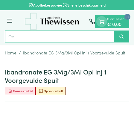
Dia 1 van 1
Ga naar de inhoud
Apothekersadvies
Snelle beschikbaarheid
0
0 artikelen
Menu
€ 0,00
Op zoek
Zoek
Product, merk, categorie...
Home
/
Ibandronate EG 3Mg/3Ml Opl Inj 1 Voorgevulde Spuit
Ibandronate EG 3Mg/3Ml Opl Inj 1
Voorgevulde Spuit
Geneesmiddel
Op voorschrift