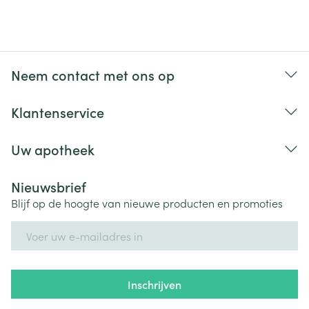
wordt. Neem onmiddellijk contact op met uw arts en
tandarts als u problemen ervaart met uw mond of
tanden zoals losse tanden, pijn of zwelling, of het
Neem contact met ons op
niet genezen van zweren of mondsecretie,
aangezien dit tekenen kunnen zijn van osteonecrose
Klantenservice
van de kaak. Sommige patiënten moeten extra
voorzichtig zijn wanneer zij Ibandronate EG
Uw apotheek
gebruiken. Neem contact op met uw arts voordat u
Ibandronate EG toegediend krijgt:  wanneer u
Nieuwsbrief
problemen met de nieren heeft of heeft gehad, lijdt
Blijf op de hoogte van nieuwe producten en promoties
aan nierfalen of ooit gedialyseerd bent of wanneer
E-mail adres
u een andere ziekte heeft die invloed heeft op uw
nieren.  wanneer u een stoornis heeft van de
mineraalstofwisseling (zoals vitamine D gebrek).  U
Inschrijven
dient calcium en vitamine D supplementen te
gebruiken wanneer u ibandroninezuur krijgt