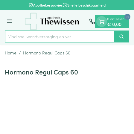
Dia 1 van 1
Ga naar de inhoud
Apothekersadvies
Snelle beschikbaarheid
0
0 artikelen
Menu
€ 0,00
Vind snel wondverzorgi
Zoek
Product, merk, categorie...
Home
/
Hormono Regul Caps 60
Hormono Regul Caps 60