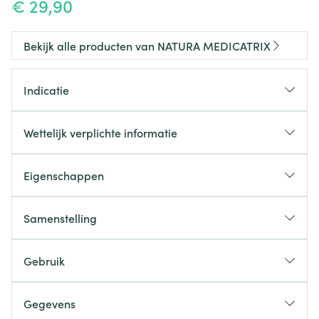
€ 29,90
Bekijk alle producten van NATURA MEDICATRIX
Indicatie
Wettelijk verplichte informatie
Eigenschappen
Zonder additieven, Zonder
Samenstelling
Intolerantie
aromas, Zonder gluten,
Zonder lactose, Vegan
Nutriënt(en)
Vitamine B6
Gebruik
1 à 3 capsules / dag
(tijdens de maaltijd)
Ingredienten
Broccoli
Gegevens