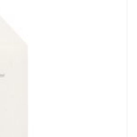
rende
Parfums en
geurproducten
CBD