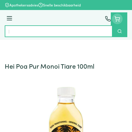
Ga naar de inhoud
Apothekersadvies
Snelle beschikbaarheid
Menu
Zoek
Product, merk, categorie...
Hei Poa Pur Monoi Tiare 100ml