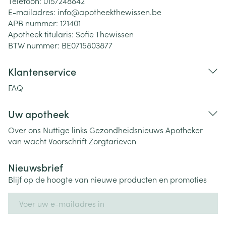
Telefoon:
015/248842
E-mailadres:
info@
apotheekthewissen.be
APB nummer:
121401
Apotheek titularis:
Sofie Thewissen
BTW nummer:
BE0715803877
Klantenservice
FAQ
Uw apotheek
Over ons
Nuttige links
Gezondheidsnieuws
Apotheker
van wacht
Voorschrift
Zorgtarieven
Nieuwsbrief
Blijf op de hoogte van nieuwe producten en promoties
E-mail adres