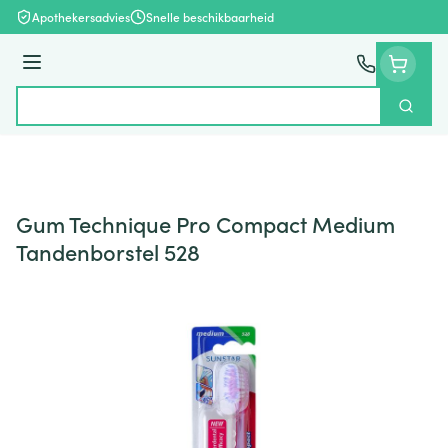
Ga naar de inhoud
Apothekersadvies
Snelle beschikbaarheid
Menu
Zoek
Product, merk, categorie...
Gum Technique Pro Compact Medium
Tandenborstel 528