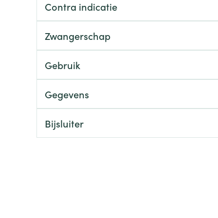
Contra indicatie
ging
Supplementen
Insectenwe
Mondmaskers
middelen
Zwangerschap
ssen
 -
Gebruik
id
d
Gegevens
Bijsluiter
Zelfbruiner
Scheren