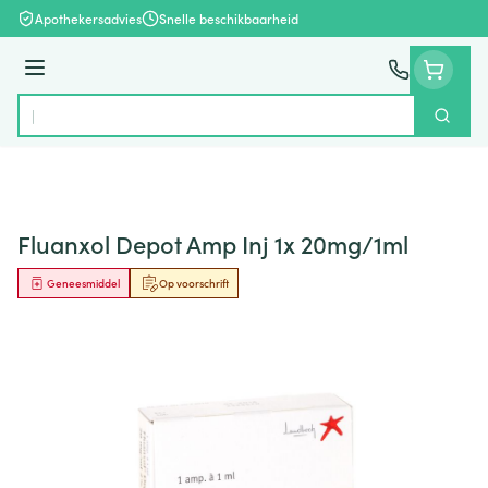
Ga naar de inhoud
Apothekersadvies
Snelle beschikbaarheid
Menu
Zoek
Product, merk, categorie...
Fluanxol Depot Amp Inj 1x 20mg/1ml
Geneesmiddel
Op voorschrift