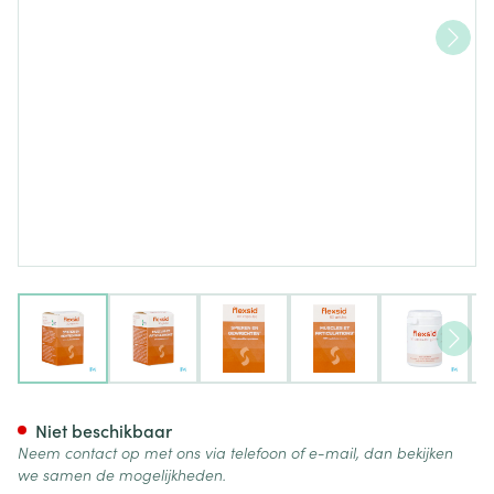
View larger image
View larger image
View larger image
View larger image
View lar
Flexsid Caps 60
Niet beschikbaar
Neem contact op met ons via telefoon of e-mail, dan bekijken
we samen de mogelijkheden.