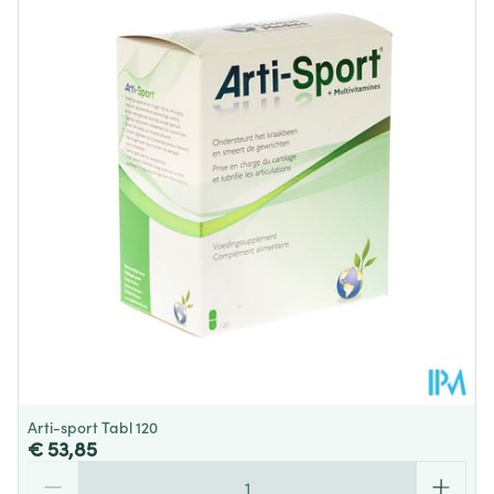
Diepte
53 mm
Behoud
Kamertemperatuur (15°C - 25°C)
Arti-sport Tabl 120
€ 53,85
Aantal