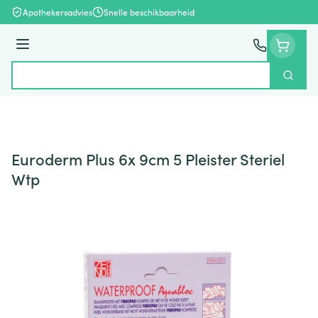
Ga naar de inhoud
Apothekersadvies
Snelle beschikbaarheid
Menu
Zoek
Product, merk, categorie...
Euroderm Plus 6x 9cm 5 Pleister Steriel
Wtp