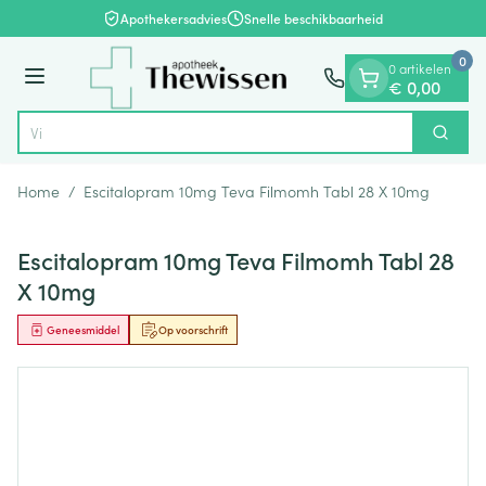
Dia 1 van 1
Ga naar de inhoud
Apothekersadvies
Snelle beschikbaarheid
0
0 artikelen
Menu
€ 0,00
Zoek
Product, merk, categorie...
Home
/
Escitalopram 10mg Teva Filmomh Tabl 28 X 10mg
Escitalopram 10mg Teva Filmomh Tabl 28
X 10mg
Geneesmiddel
Op voorschrift