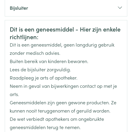
CNK
3093077
remmers behoren, waaronder selegiline (gebruikt
Bijsluiter
bij de behandeling van de ziekte van Parkinson),
Organisaties
Nederlands
Arega Pharma NV, Teva Belgium
Duits
Frans
moclobemide (gebruikt bij de behandeling van
Veiligheidsinformatie
depressie) en linezolid (een antibioticum).  Indien u
Dit is een geneesmiddel - Hier zijn enkele
Merken
Teva
een aangeboren hartritmestoornis heeft of in het
richtlijnen:
verleden een voorval van hartritmestoornissen heeft
Dit is een geneesmiddel, geen langdurig gebruik
Breedte
63 mm
gehad (gezien op ECG- elektrocardiogram, een
zonder medisch advies.
onderzoek om de hartfunctie te evalueren).  Indien
Buiten bereik van kinderen bewaren.
Lengte
96 mm
u geneesmiddelen inneemt voor de behandeling
Lees de bijsluiter zorgvuldig.
van hartritmestoornissen of die hartritmestoornissen
Raadpleeg je arts of apotheker.
Diepte
22 mm
kunnen veroorzaken (zie ook de rubriek 2 "Gebruikt u
Neem in geval van bijwerkingen contact op met je
nog andere geneesmiddelen?").
arts.
Hoeveelheid
28
Geneesmiddelen zijn geen gewone producten. Ze
Verpakking
kunnen nooit teruggenomen of geruild worden.
De wet verbiedt apothekers om ongebruikte
Actieve
escitalopram oxalaat
Ingrediënten
geneesmiddelen terug te nemen.