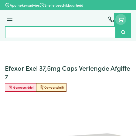
Ga naar de inhoud
Apothekersadvies
Snelle beschikbaarheid
Menu
Zoek
Product, merk, categorie...
Efexor Exel 37,5mg Caps Verlengde Afgifte
7
Geneesmiddel
Op voorschrift