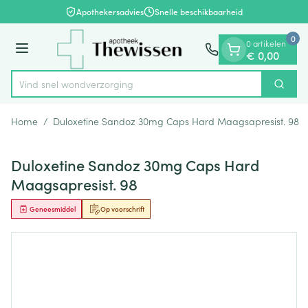
Dia 1 van 1
Ga naar de inhoud
Apothekersadvies
Snelle beschikbaarheid
0
0 artikelen
Menu
€ 0,00
Vind snel wondve
Zoek
Product, merk, categorie...
Home
/
Duloxetine Sandoz 30mg Caps Hard Maagsapresist. 98
Duloxetine Sandoz 30mg Caps Hard
Maagsapresist. 98
Geneesmiddel
Op voorschrift