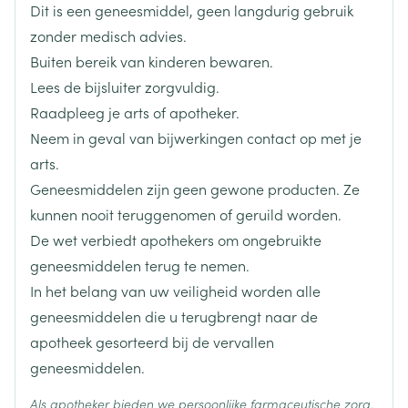
Dit is een geneesmiddel, geen langdurig gebruik
Startdosis: 30 mg 1x/dag.
Breedte
80 mm
zonder medisch advies.
Standaard onderhoudsdosis: 60 mg 1x/dag.
Buiten bereik van kinderen bewaren.
Max. 120 mg/dag.
Lengte
130 mm
Lees de bijsluiter zorgvuldig.
De behandeling gedurende een aantal maanden
Raadpleeg je arts of apotheker.
voort te zetten om terugval te voorkomen.
Diepte
65 mm
Neem in geval van bijwerkingen contact op met je
arts.
Aanbevolen startdosis en onderhoudsdosis: 60 mg
Hoeveelheid
98
Geneesmiddelen zijn geen gewone producten. Ze
Verpakking
1x/dag.
kunnen nooit teruggenomen of geruild worden.
De wet verbiedt apothekers om ongebruikte
Met of zonder voedsel innemen.
Actieve
duloxetine hydrochloride
Ingrediënten
geneesmiddelen terug te nemen.
In het belang van uw veiligheid worden alle
Behoud
Kamertemperatuur (15°C - 25°C)
geneesmiddelen die u terugbrengt naar de
apotheek gesorteerd bij de vervallen
geneesmiddelen.
Als apotheker bieden we persoonlijke farmaceutische zorg.