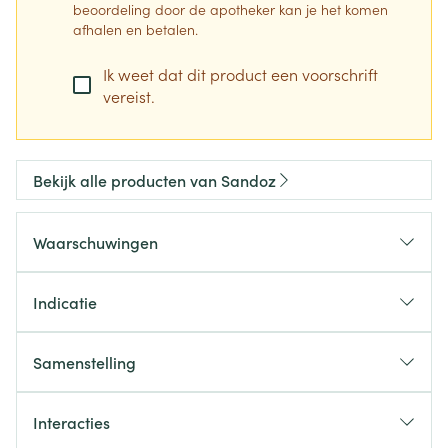
beoordeling door de apotheker kan je het komen
afhalen en betalen.
Ik weet dat dit product een voorschrift
vereist.
Bekijk alle producten van Sandoz
Waarschuwingen
Indicatie
Ernstige depressieve stoornis,
Samenstelling
Diabetische perifere neuropathische pijn bij
volwassenen,
Interacties
Gegeneraliseerde angststoornis.