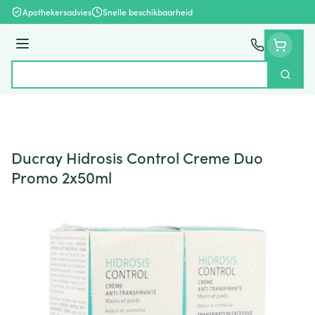
Ga naar de inhoud
Apothekersadvies
Snelle beschikbaarheid
Menu
Zoek
Product, merk, categorie...
Ducray Hidrosis Control Creme Duo
Promo 2x50ml