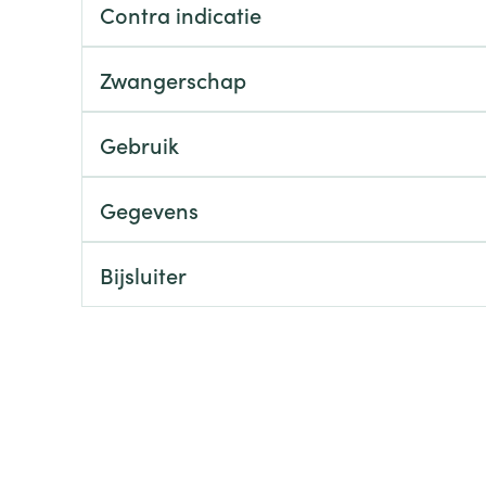
Contra indicatie
ging
Supplementen
Insectenwe
Mondmaskers
middelen
Zwangerschap
ssen
 -
Gebruik
id
d
Gegevens
Bijsluiter
Zelfbruiner
Scheren