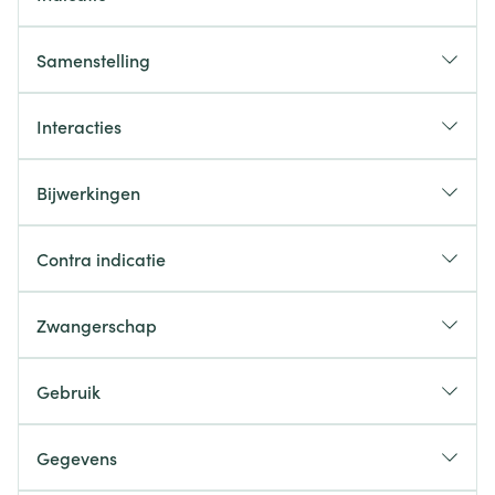
Samenstelling
Interacties
Bijwerkingen
Mogelijke bijwerkingen
Contra indicatie
U bent allergisch voor olmesartanmedoxomil,
Zwangerschap
hydrochloorthiazide, of één van de hulpstoffen in dit
geneesmiddel (deze stoffen kunt u vinden in rubriek
Gebruik
6 van deze bijsluiter) of voor stoffen die op
Hoe gebruikt u dit middel?
hydrochloorthiazide gelijken (sulfonamiden).
Gegevens
U bent meer dan 3 maanden zwanger (Het is ook