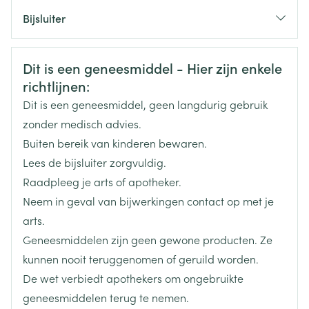
beter de inname van Co-Olmesartan AB te
CNK
4425070
Bijsluiter
vermijden in de vroege fase van de zwangerschap
– zie rubriek zwangerschap.)
Organisaties
Nederlands
Aurobindo
Duits
Frans
U heeft nierproblemen
Veiligheidsinformatie
Dit is een geneesmiddel - Hier zijn enkele
U heeft diabetes of een nierfunctiestoornis en u
Merken
Aurobindo
richtlijnen:
wordt behandeld met een bloeddrukverlagend
Dit is een geneesmiddel, geen langdurig gebruik
geneesmiddel dat aliskiren bevat
Breedte
93 mm
zonder medisch advies.
U heeft te weinig kalium, te weinig natrium, te veel
Buiten bereik van kinderen bewaren.
Lengte
104 mm
calcium of te veel urinezuur (met symptomen van
Lees de bijsluiter zorgvuldig.
jicht of nierstenen) in het bloed en wanneer deze
Raadpleeg je arts of apotheker.
Diepte
66 mm
niet verbeteren door een behandeling.
Neem in geval van bijwerkingen contact op met je
U heeft een matige tot ernstige leveraandoening, of
arts.
hydrochloorthiazide, olmesartan
Actieve
als uw huid en ogen geel kleuren (geelzucht) of als
Geneesmiddelen zijn geen gewone producten. Ze
Ingrediënten
medoxomil
de galstroom vanuit de galblaas gehinderd of
kunnen nooit teruggenomen of geruild worden.
verstopt is (cholestase mogelijk veroorzaakt door
De wet verbiedt apothekers om ongebruikte
Behoud
Kamertemperatuur (15°C - 25°C)
galstenen)
geneesmiddelen terug te nemen.