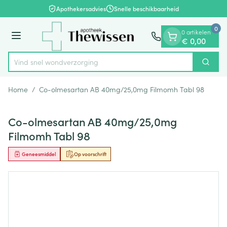
Dia 1 van 1
Ga naar de inhoud
Apothekersadvies
Snelle beschikbaarheid
0
0 artikelen
Menu
€ 0,00
Vind snel wondv
Zoek
Product, merk, categorie...
Home
/
Co-olmesartan AB 40mg/25,0mg Filmomh Tabl 98
Co-olmesartan AB 40mg/25,0mg
Filmomh Tabl 98
Geneesmiddel
Op voorschrift