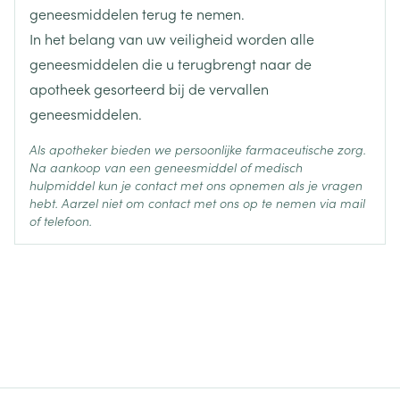
wijzigen (quinidine, amiodaron, sotalol, dofetilide,
zuclopenthixol acetaat
Ingrediënten
geneesmiddelen terug te nemen.
erythromycine, terfenadine, astemizol, gatifloxacine,
In het belang van uw veiligheid worden alle
moxifloxacine, cisapride, lithium).
Andere antipsychotische geneesmiddelen (tegen
Behoud
Kamertemperatuur (15°C - 25°C)
geneesmiddelen die u terugbrengt naar de
geestesziekten) (vb. thioridazine).
apotheek gesorteerd bij de vervallen
geneesmiddelen.
Als apotheker bieden we persoonlijke farmaceutische zorg.
Na aankoop van een geneesmiddel of medisch
hulpmiddel kun je contact met ons opnemen als je vragen
hebt. Aarzel niet om contact met ons op te nemen via mail
of telefoon.