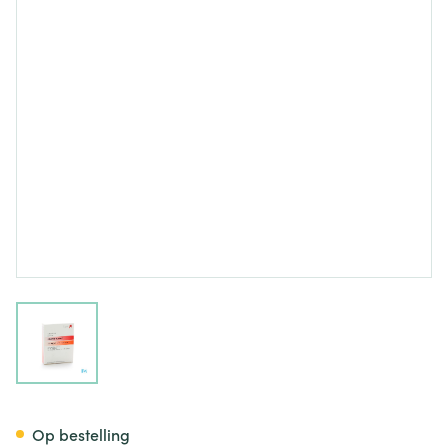
View larger image
Clopixol Acutard Amp 1x1ml 
Op bestelling