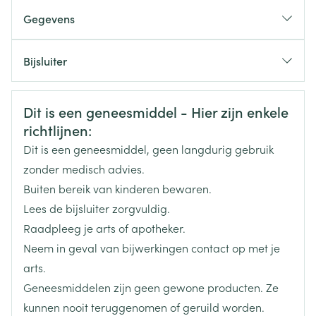
Standaarddosering: 250 mg, 2 x /dag
Gegevens
Bij ernstige infecties: max. 500 mg, 2 x /dag
CNK
2915338
Eliminatie van Helicobacter pylori
Bijsluiter
clarithromycine 500 mg, 2 x /da
Organisaties
Nederlands
Sandoz
Duits
Frans
amoxicilline 1000 mg, 2 x /da
Veiligheidsinformatie
omeprazol 20 mg, 2 x /dag
Dit is een geneesmiddel - Hier zijn enkele
Merken
Sandoz
richtlijnen:
ticagrelor, ivabradine of ranolazine (voor angina
Innemen bij een maaltijd
Dit is een geneesmiddel, geen langdurig gebruik
pectoris of om de kans op een hartaanval of
Breedte
63 mm
zonder medisch advies.
beroerte te verminderen )
Buiten bereik van kinderen bewaren.
Lengte
100 mm
ergotamine, dihydro-ergotamine (geneesmiddelen
Lees de bijsluiter zorgvuldig.
om migraine te behandelen),
Raadpleeg je arts of apotheker.
Diepte
25 mm
oraal midazolam (voor angst of om te helpen in
Neem in geval van bijwerkingen contact op met je
slaap te komen)
arts.
Hoeveelheid
cisapride en domperidon (geneesmiddel voor de
14
Geneesmiddelen zijn geen gewone producten. Ze
Verpakking
maag),
kunnen nooit teruggenomen of geruild worden.