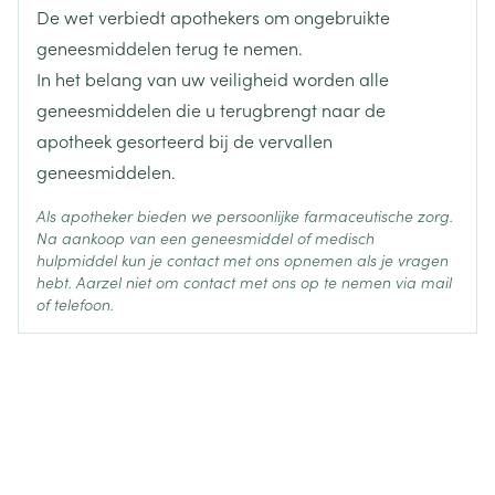
pimozide (antipsychoticum),
De wet verbiedt apothekers om ongebruikte
Actieve
clarithromycine
terfenadine, astemizol (hooikoorts, middelen tegen
Ingrediënten
geneesmiddelen terug te nemen.
allergie)
In het belang van uw veiligheid worden alle
lovastatine, simvastatine (geneesmiddelen om de
Behoud
Kamertemperatuur (15°C - 25°C)
geneesmiddelen die u terugbrengt naar de
cholesterol te verlagen)
apotheek gesorteerd bij de vervallen
een geneesmiddel dat lomitapide bevat
geneesmiddelen.
colchicine (om jicht te behandelen).
andere geneesmiddelen waarvan bekend is dat ze
Als apotheker bieden we persoonlijke farmaceutische zorg.
ernstige hartritmestoornissen veroorzaken.
Na aankoop van een geneesmiddel of medisch
hulpmiddel kun je contact met ons opnemen als je vragen
hebt. Aarzel niet om contact met ons op te nemen via mail
of telefoon.