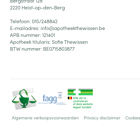
Bergstraat 128
2220
Heist-op-den-Berg
Telefoon:
015/248842
E-mailadres:
info@
apotheekthewissen.be
APB nummer:
121401
Apotheek titularis:
Sofie Thewissen
BTW nummer:
BE0715803877
Algemene verkoopsvoorwaarden
Privacy disclaimer
Cookie