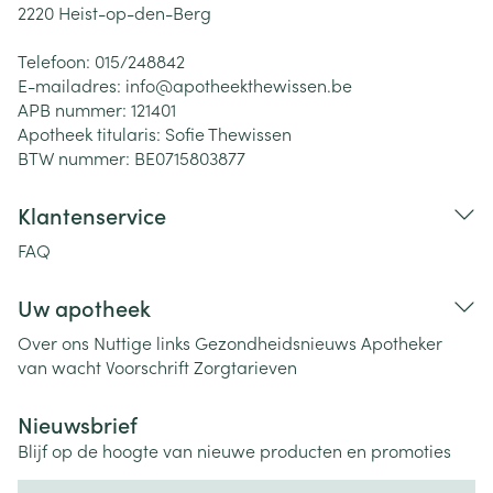
2220
Heist-op-den-Berg
Telefoon:
015/248842
E-mailadres:
info@
apotheekthewissen.be
APB nummer:
121401
Apotheek titularis:
Sofie Thewissen
BTW nummer:
BE0715803877
Klantenservice
FAQ
Uw apotheek
Over ons
Nuttige links
Gezondheidsnieuws
Apotheker
van wacht
Voorschrift
Zorgtarieven
Nieuwsbrief
Blijf op de hoogte van nieuwe producten en promoties
E-mail adres