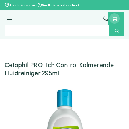
Ga naar de inhoud
Apothekersadvies
Snelle beschikbaarheid
Menu
Zoek
Product, merk, categorie...
Cetaphil PRO Itch Control Kalmerende
Huidreiniger 295ml