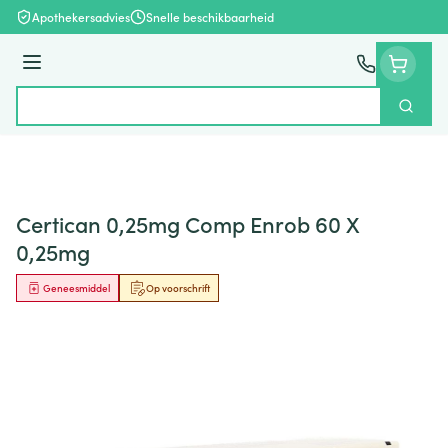
Ga naar de inhoud
Apothekersadvies
Snelle beschikbaarheid
Menu
Zoek
Product, merk, categorie...
Certican 0,25mg Comp Enrob 60 X
0,25mg
Geneesmiddel
Op voorschrift