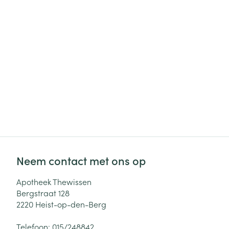
Haar
Gezichtsverzor
Pillendozen en
accessoires
Pigmentstoorni
Gevoelige huid
geïrriteerde hu
Gemengde hui
Doffe huid
Toon meer
Neem contact met ons op
Snurken
Apotheek Thewissen
Bergstraat 128
2220
Heist-op-den-Berg
Telefoon:
015/248842