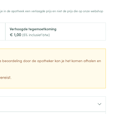
Toon meer
 je in de apotheek een verlaagde prijs en niet de prijs die op onze webshop
Diagnosetesten en
stress
Vlooien en teken
meetapparatuur
Oren
Mond en keel
Verhoogde tegemoetkoming
Alcoholtest
g
Oordopjes
Zuigtabletten
€ 1,00
(6% inclusief btw)
herapie -
Mond, muil of snavel
Bloeddrukmeter
ls
en -druppels
Oorreiniging
Spray - oplossing
Cholesteroltest
zen
Oordruppels
Hartslagmeter
ulpmiddelen
 Na beoordeling door de apotheker kan je het komen afhalen en
Toon meer
ereist.
Zonnebescherming
Ergonomie
ning en -
Aambeien
che
s
Aftersun
Ademhaling en zuurstof
je
Lippen
Badkamer