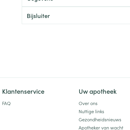
ging
Supplementen
Insectenwe
Bijsluiter
Mondmaskers
middelen
ssen
 -
id
d
Klantenservice
Uw apotheek
Zelfbruiner
Scheren
FAQ
Over ons
Nuttige links
Gezondheidsnieuws
Apotheker van wacht