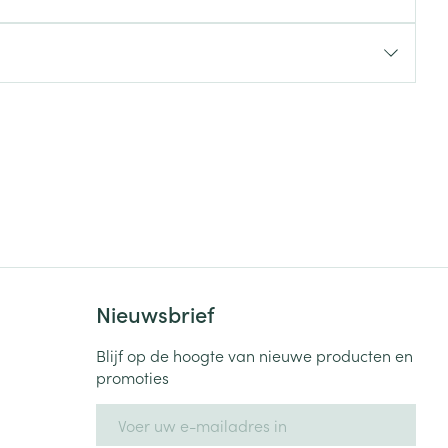
rende
Parfums en
geurproducten
Nieuwsbrief
CBD
Blijf op de hoogte van nieuwe producten en
promoties
E-mail adres