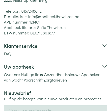
2220
Heist-op-den-Berg
Telefoon:
015/248842
E-mailadres:
info@
apotheekthewissen.be
APB nummer:
121401
Apotheek titularis:
Sofie Thewissen
BTW nummer:
BE0715803877
Klantenservice
FAQ
Uw apotheek
Over ons
Nuttige links
Gezondheidsnieuws
Apotheker
van wacht
Voorschrift
Zorgtarieven
Nieuwsbrief
Blijf op de hoogte van nieuwe producten en promoties
E-mail adres