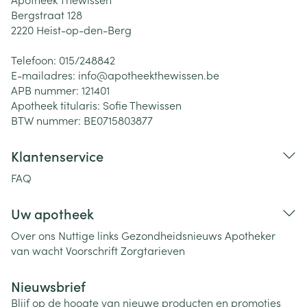
Bergstraat 128
2220
Heist-op-den-Berg
Telefoon:
015/248842
E-mailadres:
info@
apotheekthewissen.be
APB nummer:
121401
Apotheek titularis:
Sofie Thewissen
BTW nummer:
BE0715803877
Klantenservice
FAQ
Uw apotheek
Over ons
Nuttige links
Gezondheidsnieuws
Apotheker
van wacht
Voorschrift
Zorgtarieven
Nieuwsbrief
Blijf op de hoogte van nieuwe producten en promoties