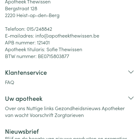
Apotheek Thewissen
Bergstraat 128
2220
Heist-op-den-Berg
Telefoon:
015/248842
E-mailadres:
info@
apotheekthewissen.be
APB nummer:
121401
Apotheek titularis:
Sofie Thewissen
BTW nummer:
BE0715803877
Klantenservice
FAQ
Uw apotheek
Over ons
Nuttige links
Gezondheidsnieuws
Apotheker
van wacht
Voorschrift
Zorgtarieven
Nieuwsbrief
Blijf op de hoogte van nieuwe producten en promoties