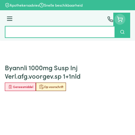
Ga naar de inhoud
Apothekersadvies
Snelle beschikbaarheid
Menu
Zoek
Product, merk, categorie...
Byannli 1000mg Susp Inj
Verl.afg.voorgev.sp 1+1nld
Geneesmiddel
Op voorschrift