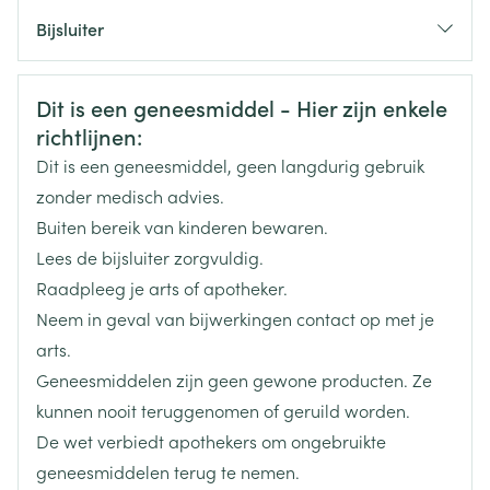
CNK
4130217
Bijsluiter
Organisaties
Nederlands
Arega Pharma NV, Teva Belgium
Duits
Frans
Veiligheidsinformatie
Dit is een geneesmiddel - Hier zijn enkele
Merken
Teva
richtlijnen:
Dit is een geneesmiddel, geen langdurig gebruik
Breedte
58 mm
zonder medisch advies.
Buiten bereik van kinderen bewaren.
Lengte
93 mm
Lees de bijsluiter zorgvuldig.
Raadpleeg je arts of apotheker.
Diepte
55 mm
Neem in geval van bijwerkingen contact op met je
arts.
Actieve
bupropion hydrochloride
Geneesmiddelen zijn geen gewone producten. Ze
Ingrediënten
kunnen nooit teruggenomen of geruild worden.
De wet verbiedt apothekers om ongebruikte
Behoud
Kamertemperatuur (15°C - 25°C)
geneesmiddelen terug te nemen.