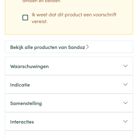
afhalen en betalen.
Ik weet dat dit product een voorschrift
vereist.
Bekijk alle producten van Sandoz
Waarschuwingen
Indicatie
Hypertensie
Angina pectoris
Samenstelling
Hyperkinetisch hartsyndroom
De werkzame stof in dit geneesmiddel is
Matig tot ernstig stabiel chronisch hartfalen met
bisoprololfumaraat. Elke filmomhulde tablet bevat 5
Interacties
verminderde systolische ventrikelfunctie, als
mg bisoprololfumaraat.
aanvulling op angiotensineconversie-