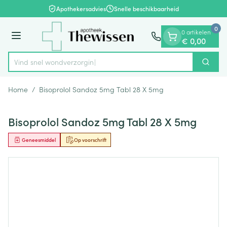
Dia 1 van 1
Ga naar de inhoud
Apothekersadvies
Snelle beschikbaarheid
0
0 artikelen
Menu
€ 0,00
Vind snel wondv
Zoek
Product, merk, categorie...
Home
/
Bisoprolol Sandoz 5mg Tabl 28 X 5mg
Bisoprolol Sandoz 5mg Tabl 28 X 5mg
Geneesmiddel
Op voorschrift