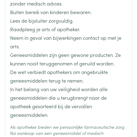
geel ijzeroxide (E 172), rood ijzeroxide (E 172).
Breedte
63 mm
zonder medisch advies.
Buiten bereik van kinderen bewaren.
Lengte
118 mm
Lees de bijsluiter zorgvuldig.
Raadpleeg je arts of apotheker.
Diepte
20 mm
Neem in geval van bijwerkingen contact op met je
arts.
Hoeveelheid
28
Geneesmiddelen zijn geen gewone producten. Ze
Verpakking
kunnen nooit teruggenomen of geruild worden.
De wet verbiedt apothekers om ongebruikte
Actieve
bisoprolol fumaraat
Ingrediënten
geneesmiddelen terug te nemen.
In het belang van uw veiligheid worden alle
Behoud
Kamertemperatuur (15°C - 25°C)
geneesmiddelen die u terugbrengt naar de
apotheek gesorteerd bij de vervallen
geneesmiddelen.
Als apotheker bieden we persoonlijke farmaceutische zorg.
Na aankoop van een geneesmiddel of medisch